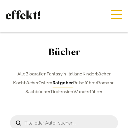
Bücher
Alle
Biografien
Fantasy
in italiano
Kinderbücher
Kochbücher
Ostern
Ratgeber
Reiseführer
Romane
Sachbücher
Tirolensien
Wanderführer
Products
search