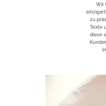
Wir 
einzigar
zu prä
Texte 
diese s
Kunden
I