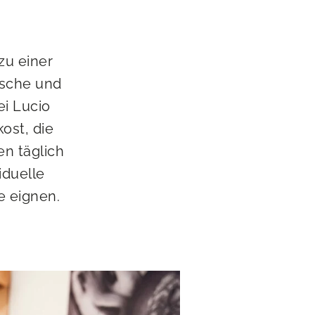
zu einer
ische und
ei Lucio
ost, die
n täglich
iduelle
e eignen.