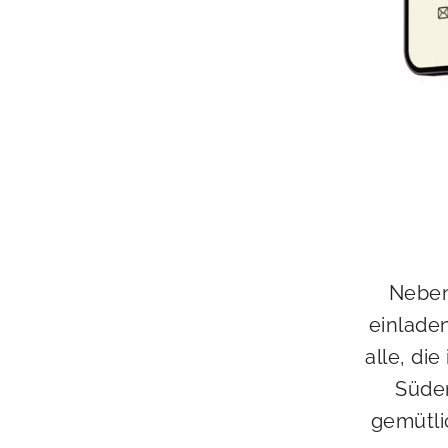
Neben
einladen
alle, di
Süden
gemütli