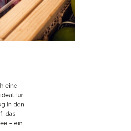
h eine
ideal für
ug in den
f, das
ee – ein