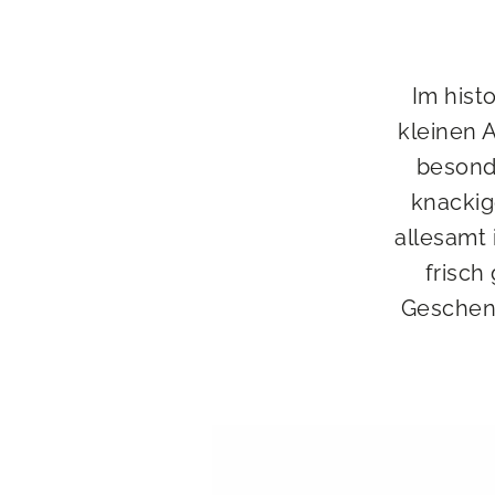
Im hist
kleinen 
besonde
knackig
allesamt
frisch
Geschenk