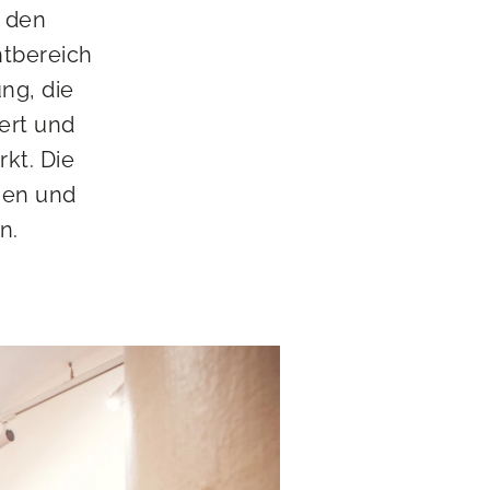
, den
ntbereich
ng, die
ert und
rkt. Die
men und
n.