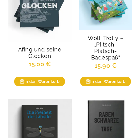
Wolli Trolly –
„Plitsch-
Afing und seine
Platsch-
Glocken
Badespaß“
15.00
€
15.90
€
In den Warenkorb
In den Warenkorb