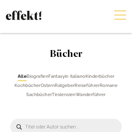
Bücher
Alle
Biografien
Fantasy
in italiano
Kinderbücher
Kochbücher
Ostern
Ratgeber
Reiseführer
Romane
Sachbücher
Tirolensien
Wanderführer
Products
search