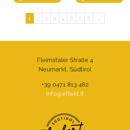
1
2
3
4
…
6
7
8
→
Fleimstaler Straße 4
Neumarkt, Südtirol
+39 0471 813 482
info@effekt.it