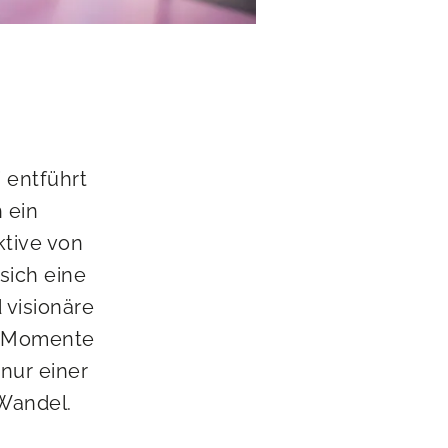
 entführt
 ein
ktive von
sich eine
 visionäre
he Momente
 nur einer
 Wandel.