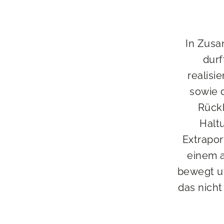
In Zusa
durf
realisi
sowie 
Rückb
Halt
Extrapor
einem a
bewegt un
das nicht