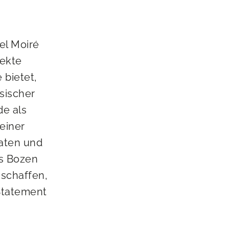
el Moiré
jekte
 bietet,
sischer
de als
einer
taten und
as Bozen
 schaffen,
 Statement