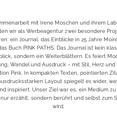
mmenarbeit mit Irene Moschén und ihrem Lab
ten wir als Werbeagentur zwei besondere Pro
eren: ein Journal, das Einblicke in 25 Jahre Moiré
das Buch PINK PATHS. Das Journal ist kein klas
lick, sondern ein Weiterblättern. Es feiert Mo
ung, Wandel und Ausdruck – mit Stil, Herz und 
tion Pink. In kompakten Texten, pointierten Zi
usdrucksstarken Layout spiegelt es wider, w
d inspiriert. Unser Ziel war es, ein Medium zu
 nur erzählt, sondern berührt und selbst zum
wird.