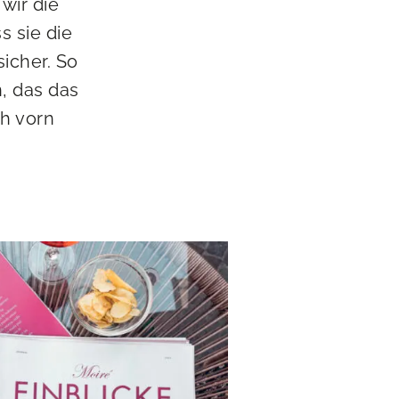
wir die
s sie die
sicher. So
n, das das
ch vorn