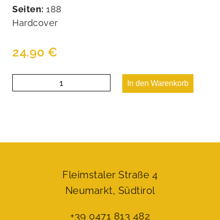
Seiten:
188
Hardcover
24.90
€
Die
In den Warenkorb
Deutschen
brauchen
keine
Schulen
Menge
Fleimstaler Straße 4
Neumarkt, Südtirol
+39 0471 813 482