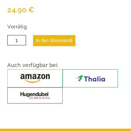
24.90
€
Vorrätig
Die
In den Warenkorb
Kunst
zufrieden
zu
sein
Menge
Auch verfügbar bei: