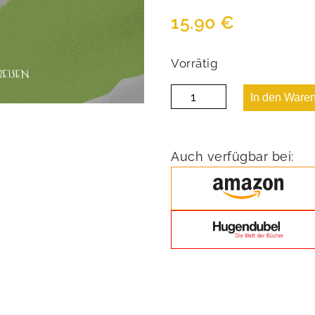
15.90
€
Vorrätig
Ist
In den Ware
mir
doch
egal
Menge
Auch verfügbar bei: