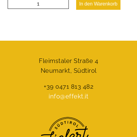
La
In den Warenkorb
castagna
Menge
Fleimstaler Straße 4
Neumarkt, Südtirol
+39 0471 813 482
info@effekt.it