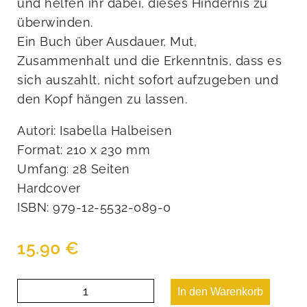
und helfen ihr dabei, dieses Hindernis zu
überwinden.
Ein Buch über Ausdauer, Mut,
Zusammenhalt und die Erkenntnis, dass es
sich auszahlt, nicht sofort aufzugeben und
den Kopf hängen zu lassen.
Autori: Isabella Halbeisen
Format: 210 x 230 mm
Umfang: 28 Seiten
Hardcover
ISBN: 979-12-5532-089-0
15.90
€
Wolli
In den Warenkorb
Trolly