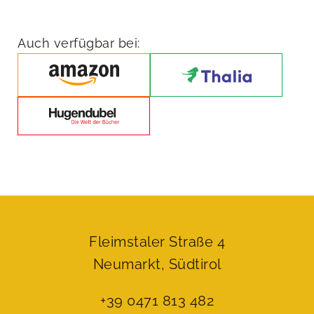
-
Komme
was
WOLLE,
Auch verfügbar bei:
ich
SCHAF(F)
das!
Menge
Fleimstaler Straße 4
Neumarkt, Südtirol
+39 0471 813 482