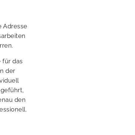
ie Adresse
sarbeiten
rren.
 für das
n der
viduell
hgeführt,
genau den
ssionell.