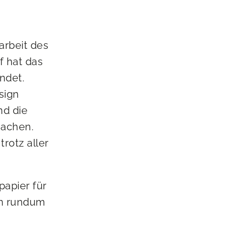
arbeit des
f hat das
ndet.
sign
nd die
machen.
trotz aller
papier für
en rundum