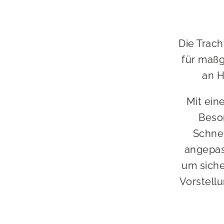
Die Trach
für maßg
an H
Mit ein
Beso
Schnei
angepass
um siche
Vorstell